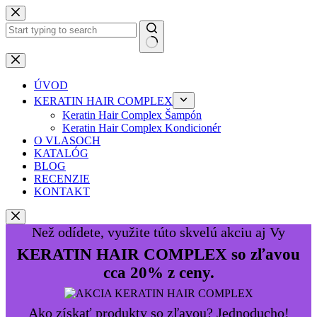
Preskočiť
na
obsah
Žiadne
výsledky
ÚVOD
KERATIN HAIR COMPLEX
Keratin Hair Complex Šampón
Keratin Hair Complex Kondicionér
O VLASOCH
KATALÓG
BLOG
RECENZIE
KONTAKT
Než odídete, využite túto skvelú akciu aj Vy
KERATIN HAIR COMPLEX so zľavou
cca 20% z ceny.
Ako získať produkty so zľavou? Jednoducho!