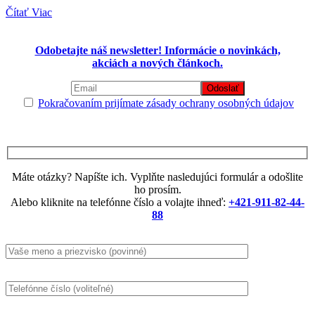
Recenzia
Čítať Viac
na
DuoLife
Keratin
Odobetajte náš newsletter! Informácie o novinkách,
Hair
akciách a nových článkoch.
Complex
Katarína
Pokračovaním prijímate zásady ochrany osobných údajov
Máte otázky? Napíšte ich. Vyplňte nasledujúci formulár a odošlite
ho prosím.
Alebo kliknite na telefónne číslo a volajte ihneď:
+421-911-82-44-
88