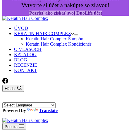
Vytvorte si účet a nakúpte so zľavou!
Pozrieť ako získať svoj DuoLife účet
ÚVOD
KERATIN HAIR COMPLEX
Keratin Hair Complex Šampón
Keratin Hair Complex Kondicionér
O VLASOCH
KATALÓG
BLOG
RECENZIE
KONTAKT
Hľadať
Powered by
Translate
Ponuka