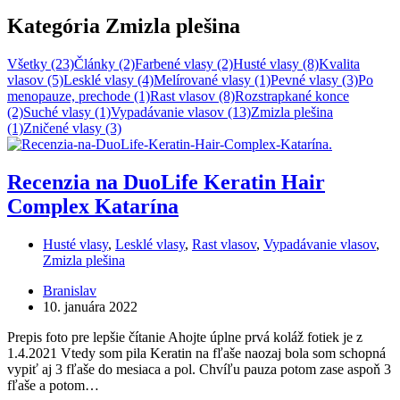
Kategória
Zmizla plešina
Všetky (23)
Články (2)
Farbené vlasy (2)
Husté vlasy (8)
Kvalita
vlasov (5)
Lesklé vlasy (4)
Melírované vlasy (1)
Pevné vlasy (3)
Po
menopauze, prechode (1)
Rast vlasov (8)
Rozstrapkané konce
(2)
Suché vlasy (1)
Vypadávanie vlasov (13)
Zmizla plešina
(1)
Zničené vlasy (3)
Recenzia na DuoLife Keratin Hair
Complex Katarína
Husté vlasy
,
Lesklé vlasy
,
Rast vlasov
,
Vypadávanie vlasov
,
Zmizla plešina
Branislav
10. januára 2022
Prepis foto pre lepšie čítanie Ahojte úplne prvá koláž fotiek je z
1.4.2021 Vtedy som pila Keratin na fľaše naozaj bola som schopná
vypiť aj 3 fľaše do mesiaca a pol. Chvíľu pauza potom zase aspoň 3
fľaše a potom…